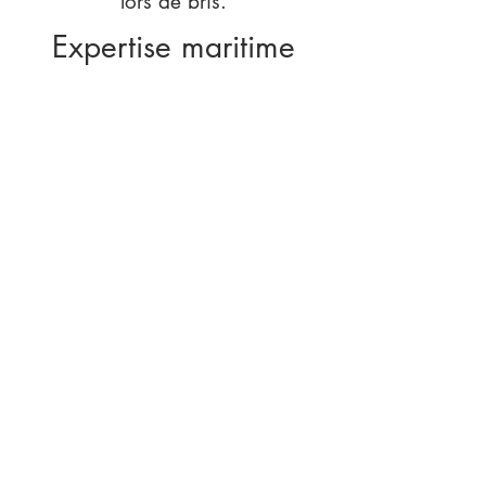
lors de bris.​
Expertise maritime
Les Entreprises Léo LeBlanc et Fils
inc offrent également des
services d’expertise maritime tel
que le m
esurage de bateau, des
e
ssais de stabilité et la
production de livret, l'élaboration
de p
lans, l'évaluation
de bateaux
ainsi que des services
d'e
stimation de travaux.
POUR PLUS
D'INFORMATION
SUR NOS PRODUITS ET
SERVICES