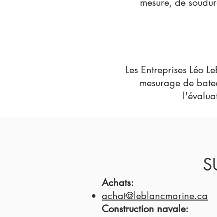
mesure, de soudure
Les Entreprises Léo Le
m
esurage de bate
l'évalua
S
Achats:
achat@leblancmarine.ca
Construction navale: