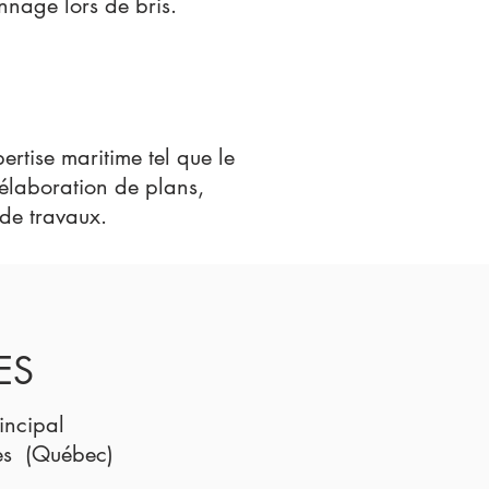
nage lors de bris.​
ertise maritime tel que le
l'élaboration de p
lans,
 de travaux.
ES
incipal
es (Québec)