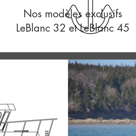
Nos modèles exclusifs
LeBlanc 32 et LeBlanc 45